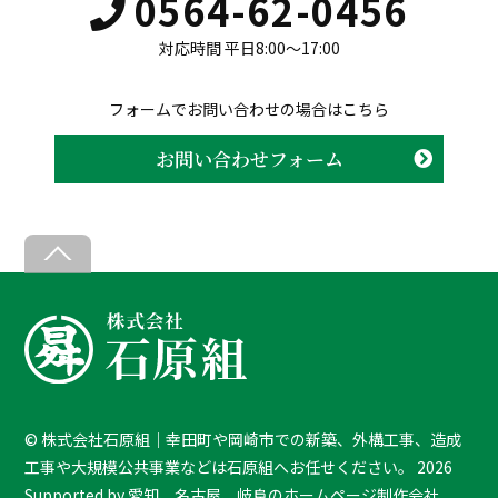
0564-62-0456
対応時間 平日8:00〜17:00
フォームでお問い合わせの場合はこちら
お問い合わせフォーム
B
a
c
k
T
o
T
©
株式会社石原組｜幸田町や岡崎市での新築、外構工事、造成
o
工事や大規模公共事業などは石原組へお任せください。
2026
p
Supported by
愛知、名古屋、岐阜のホームページ制作会社