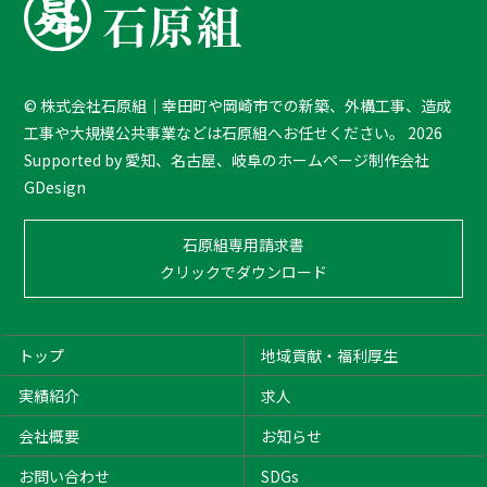
k
T
o
T
©
株式会社石原組｜幸田町や岡崎市での新築、外構工事、造成
o
工事や大規模公共事業などは石原組へお任せください。
2026
p
Supported by
愛知、名古屋、岐阜のホームページ制作会社
GDesign
石原組専用請求書
クリックでダウンロード
トップ
地域貢献・福利厚生
実績紹介
求人
会社概要
お知らせ
お問い合わせ
SDGs