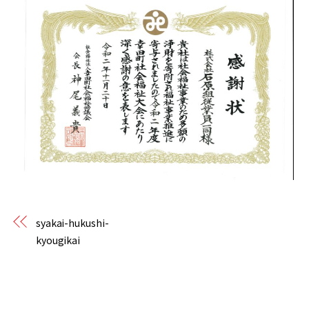
syakai-hukushi-
kyougikai