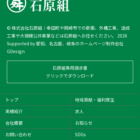
k
T
o
T
©
株式会社石原組｜幸田町や岡崎市での新築、外構工事、造成
o
工事や大規模公共事業などは石原組へお任せください。
2026
p
Supported by
愛知、名古屋、岐阜のホームページ制作会社
GDesign
石原組専用請求書
クリックでダウンロード
トップ
地域貢献・福利厚生
実績紹介
求人
会社概要
お知らせ
お問い合わせ
SDGs