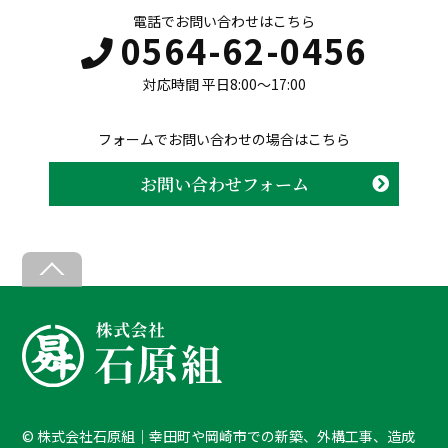
電話でお問い合わせはこちら
0564-62-0456
対応時間 平日8:00〜17:00
フォームでお問い合わせの場合はこちら
お問い合わせフォーム
B
a
c
k
T
o
T
©
株式会社石原組｜幸田町や岡崎市での新築、外構工事、造成