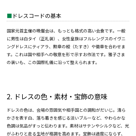
ドレスコードの基本
国家元首主催の
晩餐会
は、もっとも格式の高い会食です。一般
に男性は
白タイ（正礼装）
、女性皇族はフルレングスのイヴニ
ングドレスに
ティアラ
、勲章の綬（たすき）や徽章を合わせま
す。これは国や相手への敬意を形で示すお作法です。雅子さま
の装いも、この国際礼儀に沿って整えられます。
2. ドレスの色・素材・宝飾の意味
ドレスの色は、会場の雰囲気や相手国との調和がだいじ。清ら
かさを表す白、落ち着きを感じる淡いブルーなど、やわらかな
色調は気品がすっと伝わります。素材はサテンやシルクなど、光
がふわりと走る生地が格調を高めます。宝飾は過度にならず、