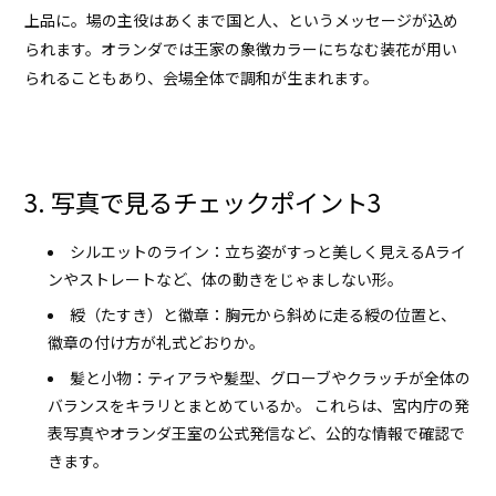
上品に。場の主役はあくまで国と人、というメッセージが込め
られます。オランダでは王家の象徴カラーにちなむ装花が用い
られることもあり、会場全体で調和が生まれます。
3. 写真で見るチェックポイント3
シルエットのライン：立ち姿がすっと美しく見えるAライ
ンやストレートなど、体の動きをじゃましない形。
綬（たすき）と徽章：胸元から斜めに走る綬の位置と、
徽章の付け方が礼式どおりか。
髪と小物：ティアラや髪型、グローブやクラッチが全体の
バランスをキラリとまとめているか。 これらは、宮内庁の発
表写真や
オランダ王室
の公式発信など、公的な情報で確認で
きます。