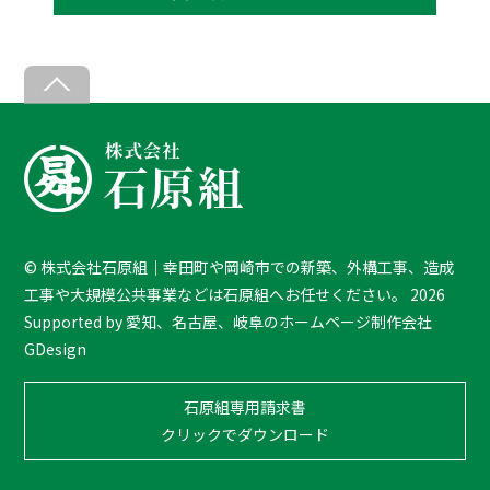
B
a
c
k
T
o
T
©
株式会社石原組｜幸田町や岡崎市での新築、外構工事、造成
o
工事や大規模公共事業などは石原組へお任せください。
2026
p
Supported by
愛知、名古屋、岐阜のホームページ制作会社
GDesign
石原組専用請求書
クリックでダウンロード