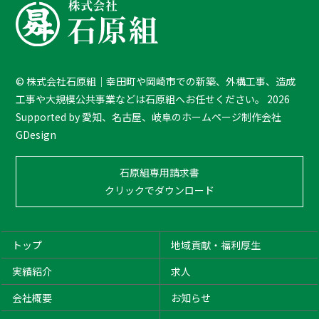
c
k
T
o
T
©
株式会社石原組｜幸田町や岡崎市での新築、外構工事、造成
o
工事や大規模公共事業などは石原組へお任せください。
2026
p
Supported by
愛知、名古屋、岐阜のホームページ制作会社
GDesign
石原組専用請求書
クリックでダウンロード
トップ
地域貢献・福利厚生
実績紹介
求人
会社概要
お知らせ