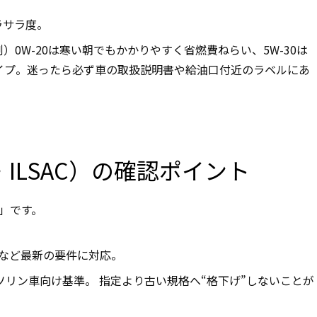
ラサラ度。
例）
0W-20
は寒い朝でもかかりやすく省燃費ねらい、
5W-30
は
イプ。迷ったら必ず車の取扱説明書や給油口付近のラベルにあ
P・ILSAC）の確認ポイント
」です。
など最新の要件に対応。
リン車向け基準。 指定より古い規格へ“格下げ”しないことが