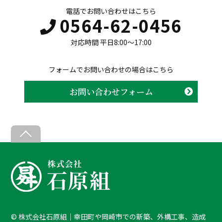
電話でお問い合わせはこちら
0564-62-0456
対応時間 平日8:00〜17:00
フォームでお問い合わせの場合はこちら
お問い合わせフォーム
B
a
c
k
T
o
T
©
株式会社石原組｜幸田町や岡崎市での新築、外構工事、造成