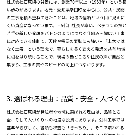
株式会社石原組の背景には、
創業70年以上（1953年）
という長
い歩みがあります。地元・愛知県幸田町を中心に、公共・民間
の工事を積み重ねてきたことは、地域の信頼という目に見えに
くい資産になっています。 –
5代目社長
が率い、ベテランの技と
若手の新しい発想をバトンのようにつなぐ仕組み – 幅広い工事
に対応できる体制で、天候や需要の変動にも強い – 「
土木では
なく土寿
」という理念で、暮らしを長く支える発想を共有 地域
に根をはり続けることで、現場の勘どころや住民の声が自然と
集まり、工事の質やスピードの向上につながります。
3. 選ばれる理由：品質・安全・人づくり
株式会社石原組が発注者や地域に選ばれる理由は、品質と安
全、そして人づくりへの地道な投資にあります。公共工事では
基準がきびしく、書類も検査も「きっちり」。そこで培われる