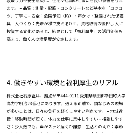
段取り力や安全意識は、住宅や店舗の仕事にも良い影響を与え
ます。 – 品質：測量・配筋・コンクリートなど基本を「コツコ
ツ」丁寧に – 安全：危険予知（KY）・声かけ・整備された保護
具 – 人づくり：先輩が横で支えるOJT、資格取得の後押し 人に
投資する文化があると、結果として「福利厚生」の活用価値も
高まり、働く人の満足度が安定します。
4. 働きやすい環境と福利厚生のリアル
株式会社石原組は、拠点が
〒444-0111 愛知県額田郡幸田町大字
高力字明治23番地
にあります。通える距離で、顔なじみの現場
が多いことは、日々の負担を軽くしやすい利点です。 – 地域近
接：移動時間が短く、体力を仕事に集中しやすい – 相談しやす
さ：少人数でも、声がスッと届く距離感 – 生活との両立：季節