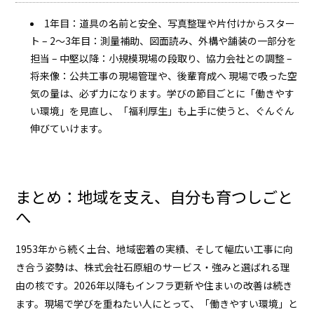
1年目：道具の名前と安全、写真整理や片付けからスター
ト – 2〜3年目：測量補助、図面読み、外構や舗装の一部分を
担当 – 中堅以降：小規模現場の段取り、協力会社との調整 –
将来像：公共工事の現場管理や、後輩育成へ 現場で吸った空
気の量は、必ず力になります。学びの節目ごとに「働きやす
い環境」を見直し、「福利厚生」も上手に使うと、ぐんぐん
伸びていけます。
まとめ：地域を支え、自分も育つしごと
へ
1953年から続く土台、地域密着の実績、そして幅広い工事に向
き合う姿勢は、株式会社石原組のサービス・強みと選ばれる理
由の核です。2026年以降もインフラ更新や住まいの改善は続き
ます。現場で学びを重ねたい人にとって、「働きやすい環境」と