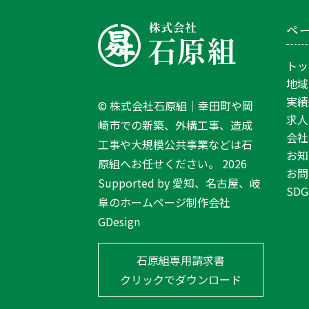
c
ペ
k
T
トッ
o
地域
T
実績
©
株式会社石原組｜幸田町や岡
o
求人
崎市での新築、外構工事、造成
p
会社
工事や大規模公共事業などは石
お知
原組へお任せください。
2026
お問
Supported by
愛知、名古屋、岐
SDG
阜のホームページ制作会社
GDesign
石原組専用請求書
クリックでダウンロード