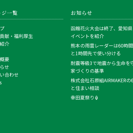
ージ一覧
お知らせ
プ
函館花火大会は終了、愛知県
貢献・福利厚生
イベントを紹介
紹介
熊本の雨雲レーダーは60時
と1時間先で使い分ける
概要
耐震等級3で地震から生命を
らせ
家づくりの基準
い合わせ
株式会社石原組AIRMAKERの
s
と住まい相談
幸田夏祭り🏮