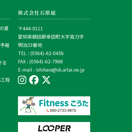
株式会社石原組
の夏
〒444-0111
愛知県額田郡幸田町大字高力字
明治23番地
間予報
TEL : (0564)-62-0456
FAX : (0564)-62-7968
守る
E-mail : ishihara@sk.aitai.ne.jp
6工程