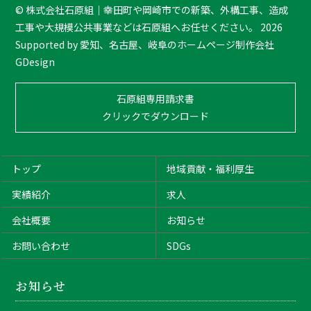
T
©
株式会社石原組｜幸田町や岡崎市での新築、外構工事、造成
o
工事や大規模公共事業などは石原組へお任せください。
2026
p
Supported by
愛知、名古屋、岐阜のホームページ制作会社
GDesign
石原組専用請求書
クリックでダウンロード
トップ
地域貢献・福利厚生
実績紹介
求人
会社概要
お知らせ
お問い合わせ
SDGs
お知らせ