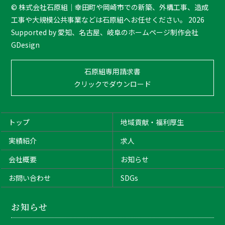
T
©
株式会社石原組｜幸田町や岡崎市での新築、外構工事、造成
o
工事や大規模公共事業などは石原組へお任せください。
2026
p
Supported by
愛知、名古屋、岐阜のホームページ制作会社
GDesign
石原組専用請求書
クリックでダウンロード
トップ
地域貢献・福利厚生
実績紹介
求人
会社概要
お知らせ
お問い合わせ
SDGs
お知らせ