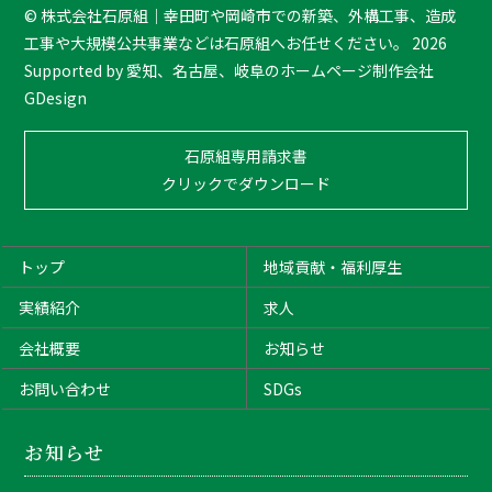
T
©
株式会社石原組｜幸田町や岡崎市での新築、外構工事、造成
o
工事や大規模公共事業などは石原組へお任せください。
2026
p
Supported by
愛知、名古屋、岐阜のホームページ制作会社
GDesign
石原組専用請求書
クリックでダウンロード
トップ
地域貢献・福利厚生
実績紹介
求人
会社概要
お知らせ
お問い合わせ
SDGs
お知らせ