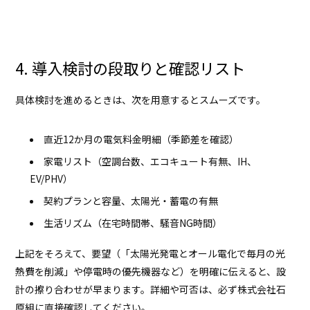
4. 導入検討の段取りと確認リスト
具体検討を進めるときは、次を用意するとスムーズです。
直近12か月の電気料金明細（季節差を確認）
家電リスト（空調台数、エコキュート有無、IH、
EV/PHV）
契約プランと容量、太陽光・蓄電の有無
生活リズム（在宅時間帯、騒音NG時間）
上記をそろえて、要望（「太陽光発電とオール電化で毎月の光
熱費を削減」や停電時の優先機器など）を明確に伝えると、設
計の擦り合わせが早まります。詳細や可否は、必ず
株式会社石
原組
に直接確認してください。