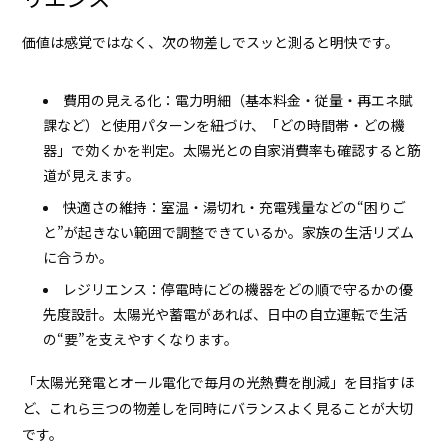
価値は感覚ではなく、次の物差しでスッと測ると明快です。
費用の見える化：電力明細（基本料金・従量・再エネ賦
課など）と使用パターンを紐づけ、「どの時間帯・どの機
器」で効くかを判定。太陽光との自家消費率も確認すると筋
道が見えます。
快適さの維持：室温・湯切れ・充電残量などの“困りご
と”が起きない範囲で調整できているか。家族の生活リズム
に合うか。
レジリエンス：停電時にどの機器をどの順で守るかの優
先度設計。太陽光や蓄電があれば、日中の自立運転で生活
の“要”を支えやすくなります。
「太陽光発電とオール電化で毎月の光熱費を削減」を目指すほ
ど、これら三つの物差しを同時にバランスよく見ることが大切
です。