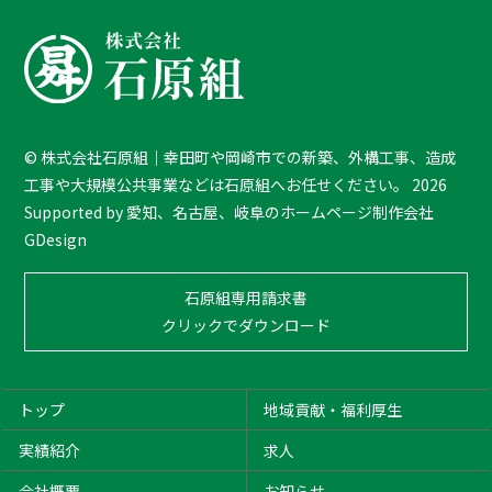
a
c
k
T
o
T
©
株式会社石原組｜幸田町や岡崎市での新築、外構工事、造成
o
工事や大規模公共事業などは石原組へお任せください。
2026
p
Supported by
愛知、名古屋、岐阜のホームページ制作会社
GDesign
石原組専用請求書
クリックでダウンロード
トップ
地域貢献・福利厚生
実績紹介
求人
会社概要
お知らせ