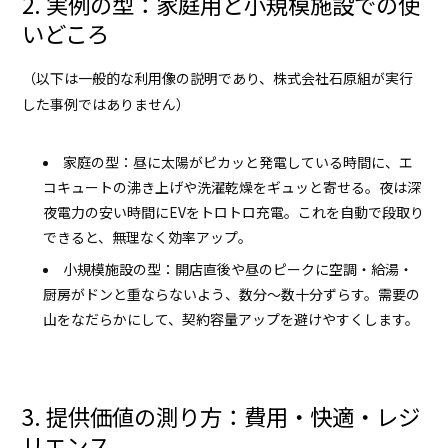
2. 実例の型：家庭用と小規模施設での使
いどころ
（以下は一般的な利用像の説明であり、
株式会社石原組
が実行
した事例ではありません）
家庭の型：昼に太陽がピカッと発電している時間に、エ
コキュートの沸き上げや洗濯乾燥をギュッと寄せる。夜は深
夜電力の安い時間にEVをトロトロ充電。これを自動で段取り
できると、無理なく効率アップ。
小規模施設の型：開店直後や昼のピークに空調・給湯・
厨房がドンと重ならないよう、数分〜数十分ずらす。需要の
山をなだらかにして、契約容量アップを避けやすくします。
3. 提供価値の測り方：費用・快適・レジ
リエンス