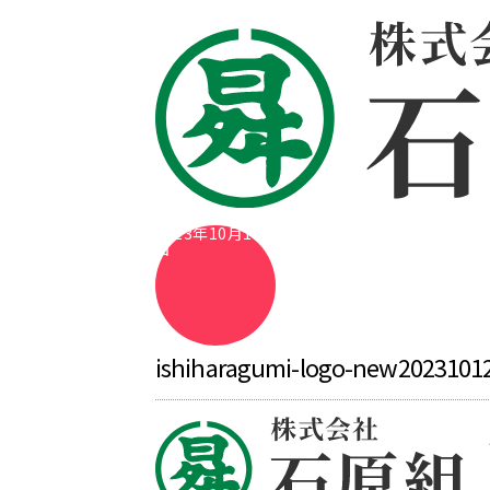
2023年10月12
日
ishiharagumi-logo-new2023101