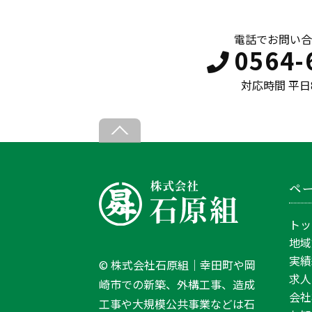
電話でお問い合
0564-
対応時間 平日8:
B
a
c
ペ
k
T
トッ
o
地域
T
実績
©
株式会社石原組｜幸田町や岡
o
求人
崎市での新築、外構工事、造成
p
会社
工事や大規模公共事業などは石