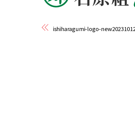
ishiharagumi-logo-new2023101