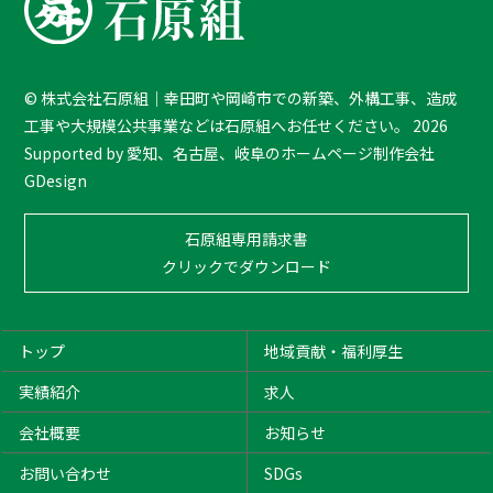
k
T
o
T
©
株式会社石原組｜幸田町や岡崎市での新築、外構工事、造成
o
工事や大規模公共事業などは石原組へお任せください。
2026
p
Supported by
愛知、名古屋、岐阜のホームページ制作会社
GDesign
石原組専用請求書
クリックでダウンロード
トップ
地域貢献・福利厚生
実績紹介
求人
会社概要
お知らせ
お問い合わせ
SDGs