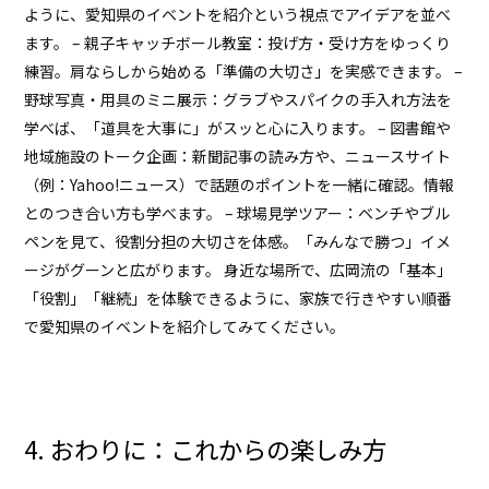
ように、愛知県のイベントを紹介という視点でアイデアを並べ
ます。 – 親子キャッチボール教室：投げ方・受け方をゆっくり
練習。肩ならしから始める「準備の大切さ」を実感できます。 –
野球写真・用具のミニ展示：グラブやスパイクの手入れ方法を
学べば、「道具を大事に」がスッと心に入ります。 – 図書館や
地域施設のトーク企画：新聞記事の読み方や、ニュースサイト
（例：Yahoo!ニュース）で話題のポイントを一緒に確認。情報
とのつき合い方も学べます。 – 球場見学ツアー：ベンチやブル
ペンを見て、役割分担の大切さを体感。「みんなで勝つ」イメ
ージがグーンと広がります。 身近な場所で、広岡流の「基本」
「役割」「継続」を体験できるように、家族で行きやすい順番
で愛知県のイベントを紹介してみてください。
4. おわりに：これからの楽しみ方