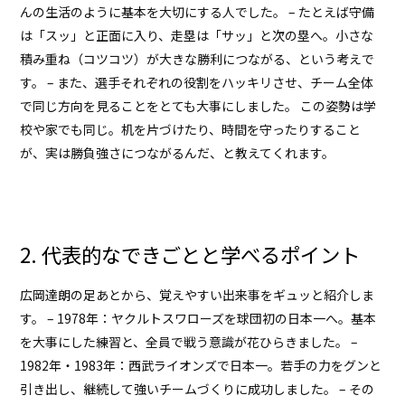
んの生活のように基本を大切にする人でした。 – たとえば守備
は「スッ」と正面に入り、走塁は「サッ」と次の塁へ。小さな
積み重ね（コツコツ）が大きな勝利につながる、という考えで
す。 – また、選手それぞれの役割をハッキリさせ、チーム全体
で同じ方向を見ることをとても大事にしました。 この姿勢は学
校や家でも同じ。机を片づけたり、時間を守ったりすること
が、実は勝負強さにつながるんだ、と教えてくれます。
2. 代表的なできごとと学べるポイント
広岡達朗
の足あとから、覚えやすい出来事をギュッと紹介しま
す。 – 1978年：ヤクルトスワローズを球団初の日本一へ。基本
を大事にした練習と、全員で戦う意識が花ひらきました。 –
1982年・1983年：西武ライオンズで日本一。若手の力をグンと
引き出し、継続して強いチームづくりに成功しました。 – その