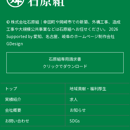
T
o
T
©
株式会社石原組｜幸田町や岡崎市での新築、外構工事、造成
o
工事や大規模公共事業などは石原組へお任せください。
2026
p
Supported by
愛知、名古屋、岐阜のホームページ制作会社
GDesign
石原組専用請求書
クリックでダウンロード
トップ
地域貢献・福利厚生
実績紹介
求人
会社概要
お知らせ
お問い合わせ
SDGs