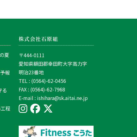
株式会社石原組
の夏
〒444-0111
愛知県額田郡幸田町大字高力字
明治23番地
間予報
TEL : (0564)-62-0456
FAX : (0564)-62-7968
守る
E-mail : ishihara@sk.aitai.ne.jp
6工程