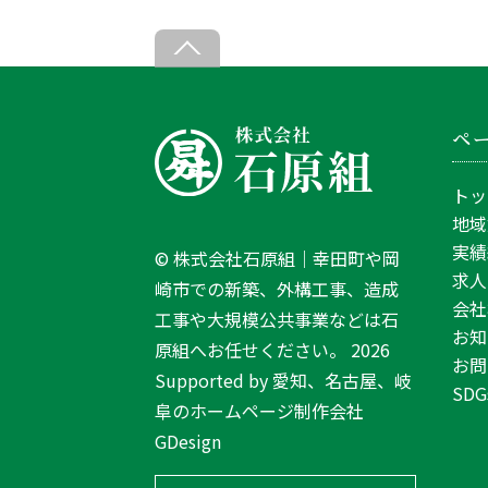
B
a
c
ペ
k
T
トッ
o
地域
T
実績
©
株式会社石原組｜幸田町や岡
o
求人
崎市での新築、外構工事、造成
p
会社
工事や大規模公共事業などは石
お知
原組へお任せください。
2026
お問
Supported by
愛知、名古屋、岐
SDG
阜のホームページ制作会社
GDesign