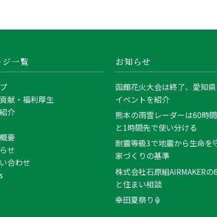
ージ一覧
お知らせ
プ
函館花火大会は終了、愛知県
貢献・福利厚生
イベントを紹介
紹介
熊本の雨雲レーダーは60時
と1時間先で使い分ける
概要
耐震等級3で地震から生命を
らせ
家づくりの基準
い合わせ
株式会社石原組AIRMAKERの
s
と住まい相談
幸田夏祭り🏮