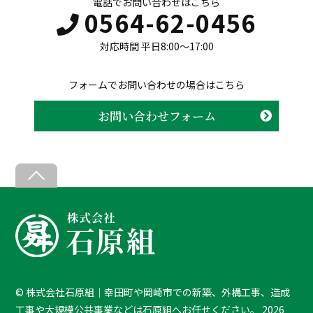
電話でお問い合わせはこちら
0564-62-0456
対応時間 平日8:00〜17:00
フォームでお問い合わせの場合はこちら
お問い合わせフォーム
B
a
c
k
T
o
T
©
株式会社石原組｜幸田町や岡崎市での新築、外構工事、造成
o
工事や大規模公共事業などは石原組へお任せください。
2026