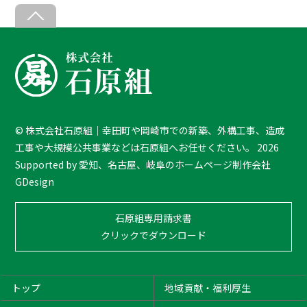
B
a
c
k
T
o
T
©
株式会社石原組｜幸田町や岡崎市での新築、外構工事、造成
o
工事や大規模公共事業などは石原組へお任せください。
2026
p
Supported by
愛知、名古屋、岐阜のホームページ制作会社
GDesign
石原組専用請求書
クリックでダウンロード
トップ
地域貢献・福利厚生