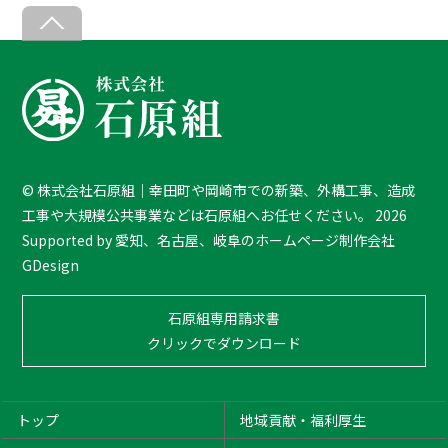
B
a
c
k
T
o
T
©
株式会社石原組｜幸田町や岡崎市での新築、外構工事、造成
o
工事や大規模公共事業などは石原組へお任せください。
2026
p
Supported by
愛知、名古屋、岐阜のホームページ制作会社
GDesign
石原組専用請求書
クリックでダウンロード
トップ
地域貢献・福利厚生