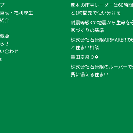
プ
熊本の雨雲レーダーは60時
貢献・福利厚生
と1時間先で使い分ける
紹介
耐震等級3で地震から生命を
家づくりの基準
概要
株式会社石原組AIRMAKERの
らせ
と住まい相談
い合わせ
幸田夏祭り🏮
s
株式会社石原組のルーパーで
費に備える住まい