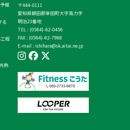
間予報
〒444-0111
愛知県額田郡幸田町大字高力字
明治23番地
守る
TEL : (0564)-62-0456
FAX : (0564)-62-7968
6工程
E-mail : ishihara@sk.aitai.ne.jp
光熱