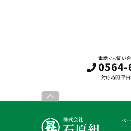
電話でお問い合
0564-
対応時間 平日8:
B
a
c
ペ
k