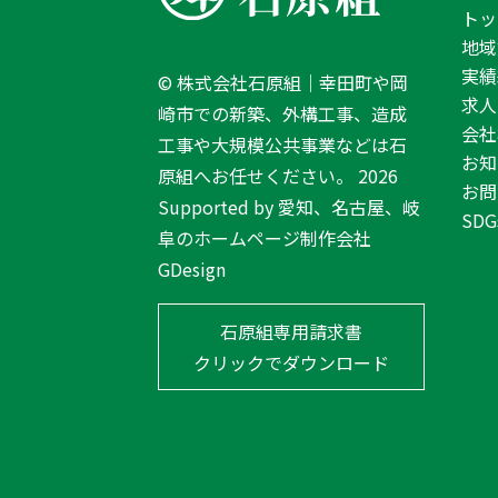
T
トッ
o
地域
T
実績
©
株式会社石原組｜幸田町や岡
o
求人
崎市での新築、外構工事、造成
p
会社
工事や大規模公共事業などは石
お知
原組へお任せください。
2026
お問
Supported by
愛知、名古屋、岐
SDG
阜のホームページ制作会社
GDesign
石原組専用請求書
クリックでダウンロード