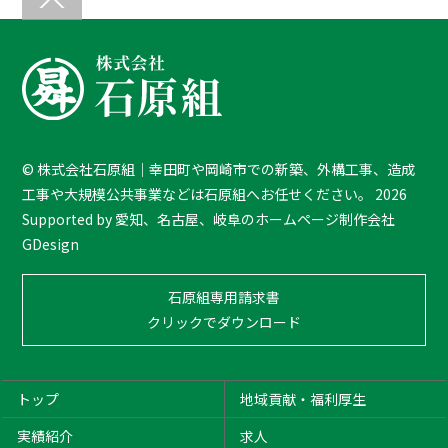
B
a
c
k
T
o
T
©
株式会社石原組｜幸田町や岡崎市での新築、外構工事、造成
o
工事や大規模公共事業などは石原組へお任せください。
2026
p
Supported by
愛知、名古屋、岐阜のホームページ制作会社
GDesign
石原組専用請求書
クリックでダウンロード
トップ
地域貢献・福利厚生
実績紹介
求人