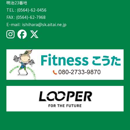
明治23番地
TEL : (0564)-62-0456
FAX : (0564)-62-7968
E-mail : ishihara@sk.aitai.ne.jp