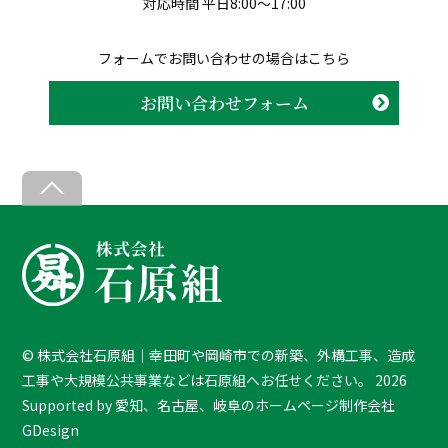
対応時間 平日8:00〜17:00
フォームでお問い合わせの場合はこちら
お問い合わせフォーム
B
a
c
k
T
o
T
©
株式会社石原組｜幸田町や岡崎市での新築、外構工事、造成
o
工事や大規模公共事業などは石原組へお任せください。
2026
p
Supported by
愛知、名古屋、岐阜のホームページ制作会社
GDesign