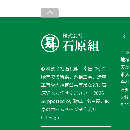
Back
To
Top
ペ
トッ
地域
実績
©
株式会社石原組｜幸田町や岡
求人
崎市での新築、外構工事、造成
会社
工事や大規模公共事業などは石
お知
原組へお任せください。
2026
お問
Supported by
愛知、名古屋、岐
SDG
阜のホームページ制作会社
GDesign