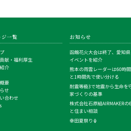
ージ一覧
お知らせ
プ
函館花火大会は終了、愛知県
貢献・福利厚生
イベントを紹介
紹介
熊本の雨雲レーダーは60時
と1時間先で使い分ける
概要
耐震等級3で地震から生命を
らせ
家づくりの基準
い合わせ
株式会社石原組AIRMAKERの
s
と住まい相談
幸田夏祭り🏮