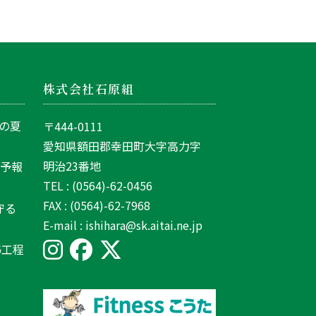
株式会社石原組
の夏
〒444-0111
愛知県額田郡幸田町大字高力字
明治23番地
間予報
TEL : (0564)-62-0456
FAX : (0564)-62-7968
守る
E-mail : ishihara@sk.aitai.ne.jp
6工程